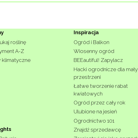
ny
Inspiracja
kaj roślinę
Ogród i Balkon
yment A-Z
Wiosenny ogród
y klimatyczne
BEEautiful! Zapylacz
Hacki ogrodnicze dla mał
przestrzeni
Łatwe tworzenie rabat
kwiatowych
Ogród przez cały rok
Ulubione na jesień
Ogrodnictwo 101
ights
Znajdź sprzedawcę