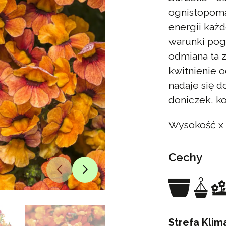
ognistopoma
energii każ
warunki pog
odmiana ta 
kwitnienie o
nadaje się 
doniczek, ko
Wysokość x 
Cechy
Strefa Klim