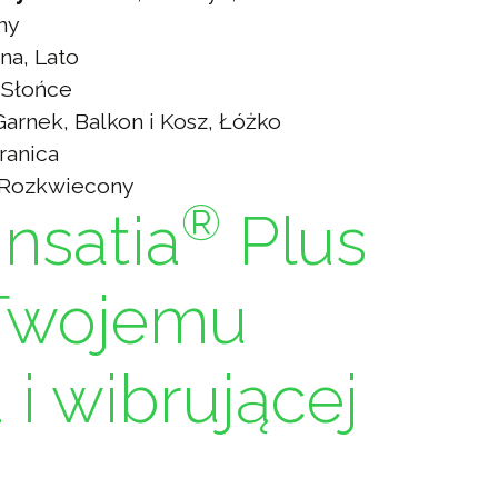
ny
na, Lato
Słońce
arnek, Balkon i Kosz, Łóżko
ranica
Rozkwiecony
®
nsatia
Plus
Twojemu
i wibrującej