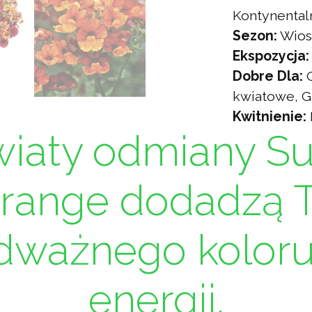
Kontynental
Sezon:
Wios
Ekspozycja:
Dobre Dla:
G
kwiatowe, G
Kwitnienie:
iaty odmiany Su
Orange dodadzą 
ważnego koloru 
energii.