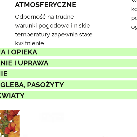
W
ATMOSFERYCZNE
ko
Odporność na trudne
p
warunki pogodowe i niskie
o
temperatury zapewnia stałe
kwitnienie.
A I OPIEKA
IE I UPRAWA
IE
 GLEBA, PASOŻYTY
KWIATY