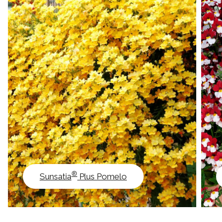
®
Sunsatia
Plus Pomelo