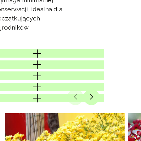
ymaga minimalnej
nserwacji, idealna dla
oczątkujących
grodników.