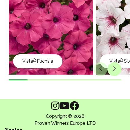
®
®
Vista
Fuchsia
Vista
Sil
Copyright © 2026
Proven Winners Europe LTD