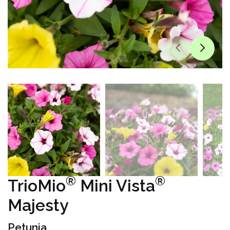
®
®
TrioMio
Mini Vista
Majesty
Petunia