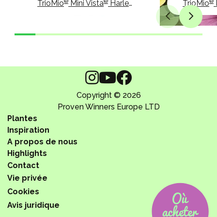
®
®
®
TrioMio
Mini Vista
Harlekin
TrioMio
Copyright © 2026
Proven Winners Europe LTD
Plantes
Inspiration
A propos de nous
Highlights
Contact
Vie privée
Cookies
Avis juridique