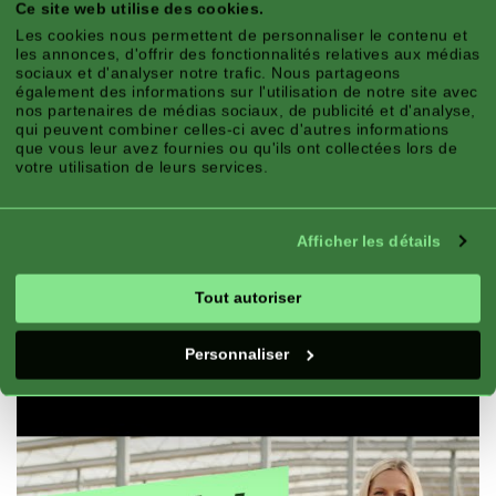
Ce site web utilise des cookies.
Caractéristiques
Les cookies nous permettent de personnaliser le contenu et
les annonces, d'offrir des fonctionnalités relatives aux médias
sociaux et d'analyser notre trafic. Nous partageons
également des informations sur l'utilisation de notre site avec
nos partenaires de médias sociaux, de publicité et d'analyse,
qui peuvent combiner celles-ci avec d'autres informations
que vous leur avez fournies ou qu'ils ont collectées lors de
Zone Climatique:
Montagne, Continental,
votre utilisation de leurs services.
Atlantique
Saison:
Été
Afficher les détails
Exposition:
Soleil
Bon Pour:
Pot, Balcon et panier
Tout autoriser
Floraison:
Floraison continue
Personnaliser