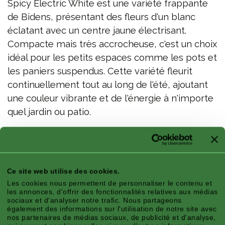
Spicy Electric White est une variété frappante
de Bidens, présentant des fleurs d'un blanc
éclatant avec un centre jaune électrisant.
Compacte mais très accrocheuse, c'est un choix
idéal pour les petits espaces comme les pots et
les paniers suspendus. Cette variété fleurit
continuellement tout au long de l'été, ajoutant
une couleur vibrante et de l'énergie à n'importe
quel jardin ou patio.
Hauteur x étalement/Trail : 35 x 35 cm
Caractéristiques
Ce site web utilise des cookies.
Les cookies nous permettent de personnaliser le contenu et
les annonces, d'offrir des fonctionnalités relatives aux médias
sociaux et d'analyser notre trafic. Nous partageons
également des informations sur l'utilisation de notre site avec
nos partenaires de médias sociaux, de publicité et d'analyse,