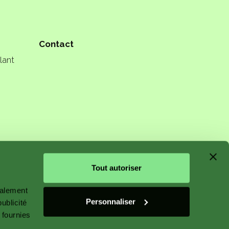
Contact
lant
n starts
Tout autoriser
galement
Personnaliser
ublicité
 fournies