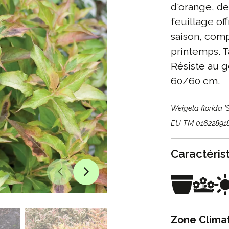
d'orange, de
feuillage of
saison, comp
printemps. Ta
Résiste au g
60/60 cm.
Weigela florida 
EU TM 01622891
Caractéris
Zone Clima