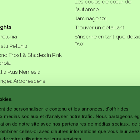
Les coups de cœur de
l'automne
Jardinage 101
ights
Trouver un détaillant
 Petunia
S'inscrire en tant que détail
PW
ista Petunia
nd Frost & Shades in Pink
rbia
tia Plus Nemesia
ngea Arborescens
r garde
okies.
t de personnaliser le contenu et les annonces, d'offrir des
aux médias sociaux et d'analyser notre trafic. Nous partageons é
isation de notre site avec nos partenaires de médias sociaux, de p
combiner celles-ci avec d'autres informations que vous leur avez
s de votre utilisation de leurs services.