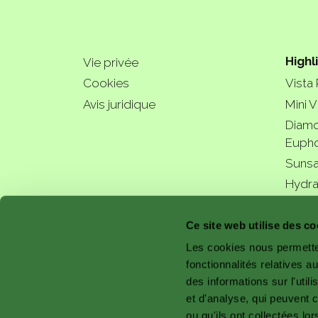
Highl
Vie privée
Cookies
Vista
Avis juridique
Mini V
Diamo
Eupho
Sunsa
Hydra
a bette
Ce site web utilise des co
Les cookies nous permetten
fonctionnalités relatives 
des informations sur l'util
et d'analyse, qui peuvent 
ou qu'ils ont collectées lor