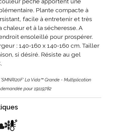
couleur pêche apportent une
plémentaire. Plante compacte à
sistant, facile à entretenir et très
a chaleur et à la sécheresse. A
endroit ensoleillé pour prospérer.
rgeur : 140-160 x 140-160 cm. Tailler
aison, si désiré. Résiste au gel
.
. 'SMNRI20F' La Vida™ Grande - Multiplication
E demandée pour 19119782
tiques