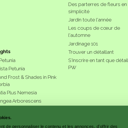
Des parterres de fleurs en
simplicité
Jardin toute l'année
Les coups de cœur de
l'automne
Jardinage 101
ights
Trouver un détaillant
 Petunia
S'inscrire en tant que détail
PW
ista Petunia
nd Frost & Shades in Pink
rbia
tia Plus Nemesia
ngea Arborescens
r garde
okies.
t de personnaliser le contenu et les annonces, d'offrir des