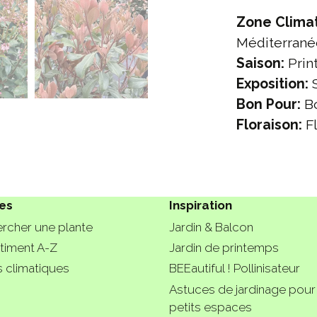
Zone Clima
Méditerran
Saison:
Prin
Exposition:
S
Bon Pour:
Bo
Floraison:
Fl
es
Inspiration
rcher une plante
Jardin & Balcon
timent A-Z
Jardin de printemps
 climatiques
BEEautiful ! Pollinisateur
Astuces de jardinage pour
petits espaces