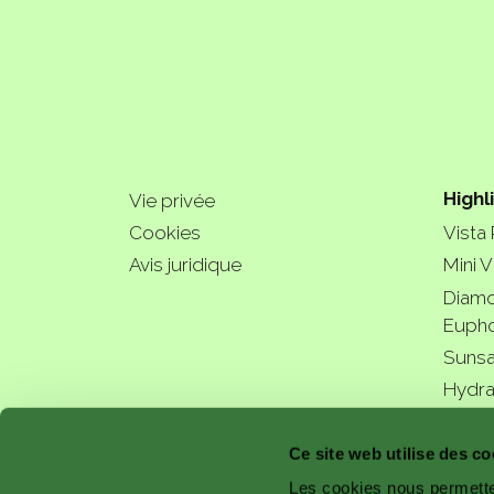
Highl
Vie privée
Cookies
Vista
Avis juridique
Mini V
Diamo
Eupho
Sunsa
Hydra
a bette
Ce site web utilise des co
Les cookies nous permetten