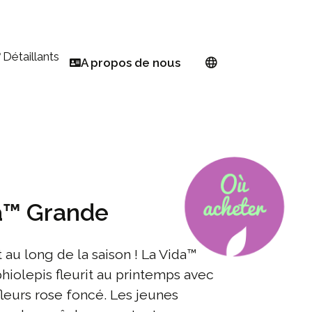
Détaillants
A propos de nous
Trouver un détaillant
Réseau européen
temps
S'inscrire en tant que détaillant PW
À propos de Proven Winners®
Euphorbia
linisateur
Sélectionneur
inage pour les petits espaces
Devenir ambassadeur
a™ Grande
e fleurs en toute simplicité
année
 au long de la saison ! La Vida™
œur de l'automne
iolepis fleurit au printemps avec
leurs rose foncé. Les jeunes