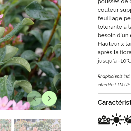
pousses de 
couleur sup
feuillage per
tolérante à l
besoin d'un 
Hauteur x la
après la flor
jusqu'à -10°C
Rhaphiolepis ind
interdite ! TM U
Caractéris