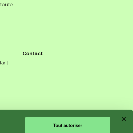
 toute
Contact
lant
n starts
Tout autoriser