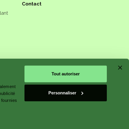
Contact
lant
n starts
Tout autoriser
galement
Personnaliser
ublicité
 plant
 fournies