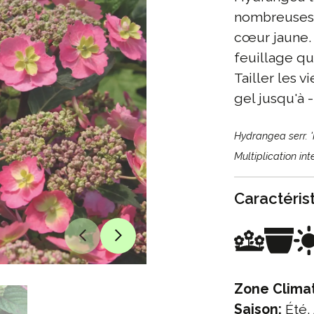
nombreuses 
cœur jaune. 
feuillage qu
Tailler les v
gel jusqu'à 
Hydrangea serr. 
Multiplication in
Caractéris
Zone Clima
Saison:
Été,