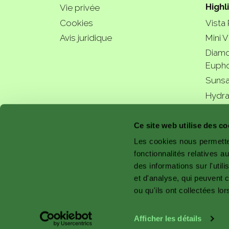
Highl
Vie privée
Cookies
Vista
Avis juridique
Mini V
Diamo
Eupho
Sunsa
Hydra
a bette
Ce site web utilise des co
Les cookies nous permetten
fonctionnalités relatives 
des informations sur l'util
with 
et d'analyse, qui peuvent 
ou qu'ils ont collectées lor
Afficher les détails