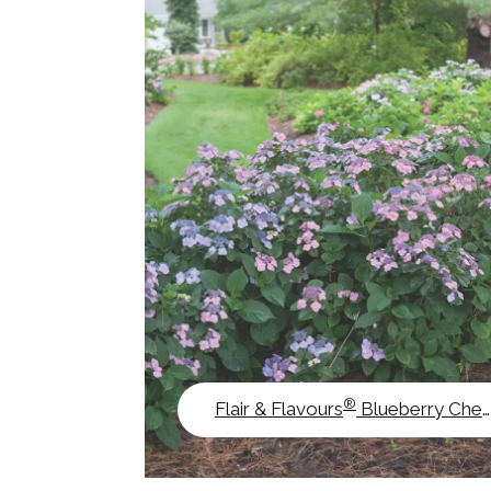
®
Flair & Flavours
Blueberry Cheesecake