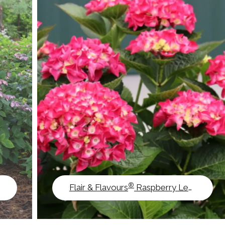
®
Flair & Flavours
Raspberry Lemonade