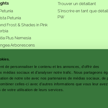
ights
Trouver un détaillant
 Petunia
S'inscrire en tant que détail
PW
ista Petunia
nd Frost & Shades in Pink
rbia
tia Plus Nemesia
ngea Arborescens
r garde
okies.
t de personnaliser le contenu et les annonces, d'offrir des
aux médias sociaux et d'analyser notre trafic. Nous partageons é
isation de notre site avec nos partenaires de médias sociaux, de p
a better
combiner celles-ci avec d'autres informations que vous leur avez
s de votre utilisation de leurs services.