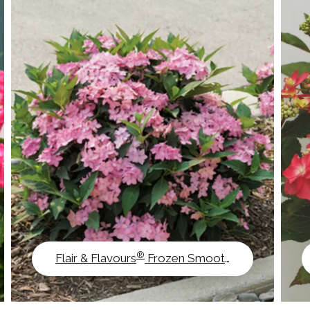
®
Flair & Flavours
Frozen Smoothie