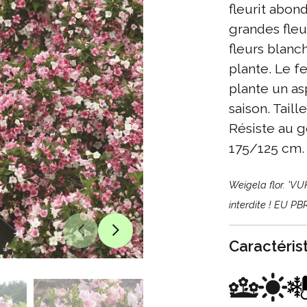
fleurit abo
grandes fleur
fleurs blanc
plante. Le fe
plante un as
saison. Taill
Résiste au g
175/125 cm.
Weigela flor. 'V
interdite ! EU P
Caractéris