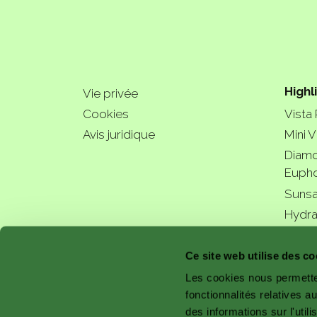
Highl
Vie privée
Cookies
Vista
Avis juridique
Mini V
Diamo
Eupho
Sunsa
Hydra
a bette
Ce site web utilise des co
Les cookies nous permetten
fonctionnalités relatives 
des informations sur l'util