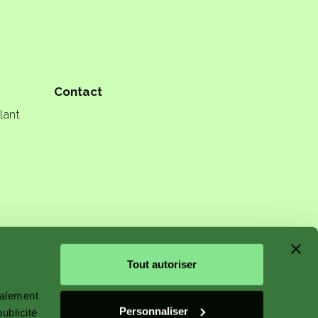
Contact
lant
n starts
Tout autoriser
galement
Personnaliser
ublicité