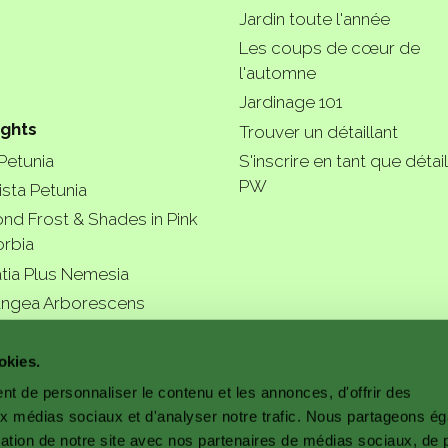
Jardin toute l'année
Les coups de cœur de
l'automne
Jardinage 101
ights
Trouver un détaillant
 Petunia
S'inscrire en tant que détail
PW
ista Petunia
nd Frost & Shades in Pink
rbia
tia Plus Nemesia
ngea Arborescens
r garde
okies.
t de personnaliser le contenu et les annonces, d'offrir des
aux médias sociaux et d'analyser notre trafic. Nous partageons é
isation de notre site avec nos partenaires de médias sociaux, de p