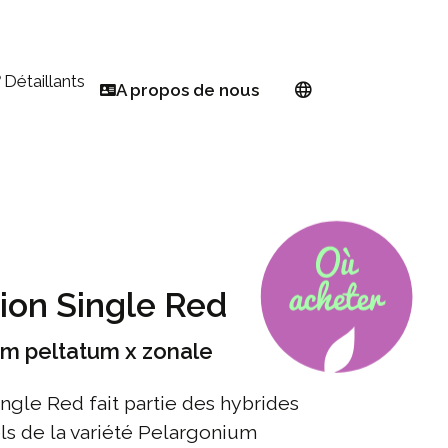
Détaillants
A propos de nous
Trouver un détaillant
Réseau européen
temps
S'inscrire en tant que détaillant PW
À propos de Proven Winners®
Euphorbia
linisateur
Sélectionneur
inage pour les petits espaces
Devenir ambassadeur
on Single Red
e fleurs en toute simplicité
année
m peltatum x zonale
œur de l'automne
gle Red fait partie des hybrides
ls de la variété Pelargonium