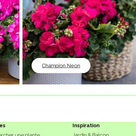
Champion Neon
es
Inspiration
rcher une plante
Jardin & Balcon