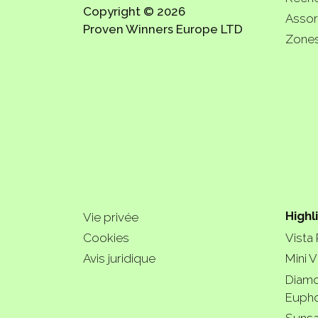
Copyright © 2026
Assor
Proven Winners Europe LTD
Zones
Highl
Vie privée
Cookies
Vista
Avis juridique
Mini V
Diamo
Eupho
Sunsa