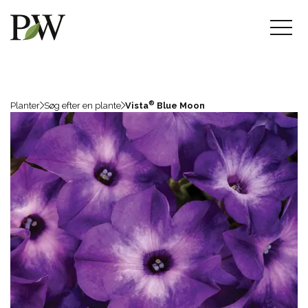
®
Planter
Søg efter en plante
Vista
Blue Moon