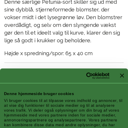
Denne særlige Petunia-sort skiller sig ud med
sine dybblå, stjerneformede blomster, der
vokser midt i det lysegrønne løv. Den blomstrer
overdådigt, og selv om den slyngende vækst
gør den til et ideelt valg til kurve, klarer den sig
lige så godt i krukker og beholdere.
Højde x spredning/spor: 65 x 40 cm
Funktioner
Denne hjemmeside bruger cookies
Vi bruger cookies til at tilpasse vores indhold og annoncer, til
Klimazone:
Kontinental, Bjerg, Atlanterhavet
at vise dig funktioner til sociale medier og til at analysere
vores trafik. Vi deler også oplysninger om din brug af vores
Sæson:
Sommer
hjemmeside med vores partnere inden for sociale medier,
annonceringspartnere og analysepartnere. Vores partnere
Belysning:
Sol
kan kombinere disse data med andre oplysninger, du har