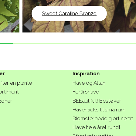
Sweet Caroline Bronze
er
Inspiration
fter en plante
Have og Altan
ortiment
Forårshave
zoner
BEEautiful! Bestøver
Havehacks til små rum
Blomsterbede gjort nemt
Have hele året rundt