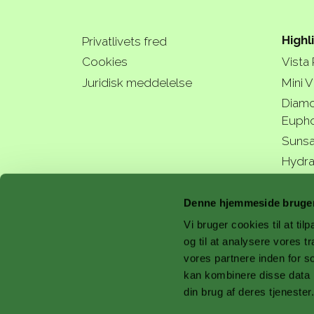
Highl
Privatlivets fred
Cookies
Vista
Juridisk meddelelse
Mini V
Diamo
Eupho
Sunsa
Hydra
a bette
Denne hjemmeside bruger
Vi bruger cookies til at til
og til at analysere vores 
vores partnere inden for s
with 
kan kombinere disse data m
din brug af deres tjenester