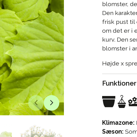
blomster, de
Den karakteri
frisk pust t
om det er i 
kurv. Den s
blomster i a
Højde x spr
Funktioner
Klimazone:
Sæson:
Somm