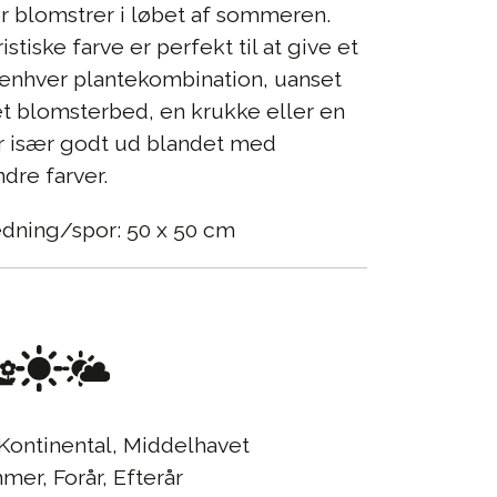
r blomstrer i løbet af sommeren.
stiske farve er perfekt til at give et
il enhver plantekombination, uanset
et blomsterbed, en krukke eller en
er især godt ud blandet med
ndre farver.
edning/spor: 50 x 50 cm
Kontinental, Middelhavet
er, Forår, Efterår