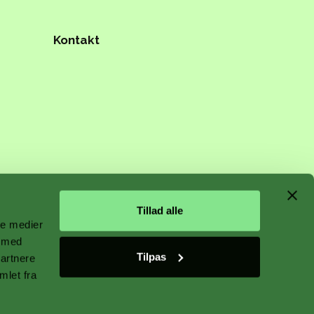
Kontakt
n starts
Tillad alle
ale medier
e med
Tilpas
partnere
 plant
mlet fra