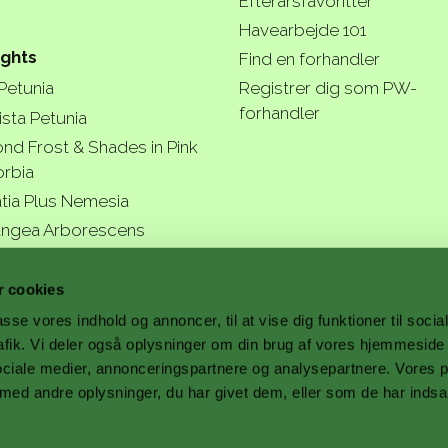
Efterårsfavoritter
Havearbejde 101
ights
Find en forhandler
 Petunia
Registrer dig som PW-
forhandler
ista Petunia
nd Frost & Shades in Pink
rbia
tia Plus Nemesia
ngea Arborescens
r garde
 cookies
passe vores indhold og annoncer, til at vise dig funktioner til soci
trafik. Vi deler også oplysninger om din brug af vores hjemmesid
ociale medier, annonceringspartnere og analysepartnere. Vores 
a better
ed andre oplysninger, du har givet dem, eller som de har indsa
.