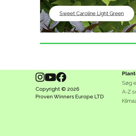
Sweet Caroline Light Green
Plant
Søg e
Copyright © 2026
A-Z s
Proven Winners Europe LTD
Klima