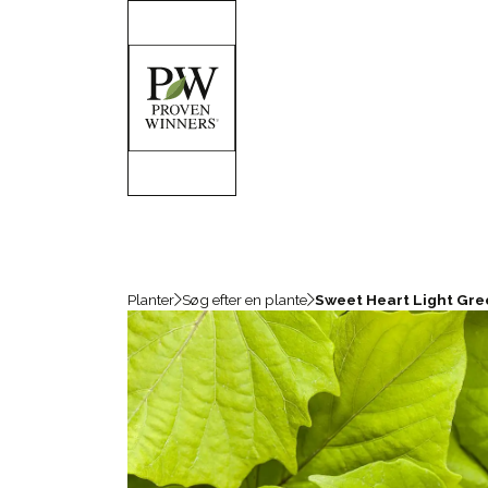
Planter
Søg efter en plante
Sweet Heart Light Gre