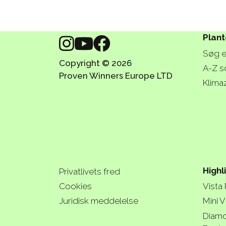
Plant
Søg e
Copyright © 2026
A-Z s
Proven Winners Europe LTD
Klima
Highl
Privatlivets fred
Cookies
Vista
Juridisk meddelelse
Mini V
Diamo