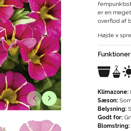
fempunktsstj
er en meget 
overflod af 
Højde x spr
Funktioner
Klimazone:
Sæson:
Som
Belysning:
S
Godt for:
Gr
Blomstring: