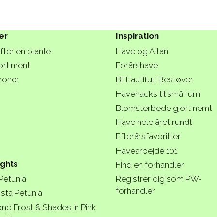
er
Inspiration
fter en plante
Have og Altan
ortiment
Forårshave
zoner
BEEautiful! Bestøver
Havehacks til små rum
Blomsterbede gjort nemt
Have hele året rundt
Efterårsfavoritter
Havearbejde 101
ights
Find en forhandler
 Petunia
Registrer dig som PW-
forhandler
ista Petunia
nd Frost & Shades in Pink