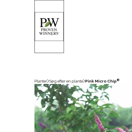
®
Planter
Søg efter en plante
Pink Micro Chip