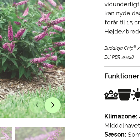
vidunderlig
kan nyde dag
forår til 15 
Højde/bred
®
Buddleja Chip
x
EU PBR 49428
Funktioner
Klimazone:
Middelhavet
Sæson:
Somm