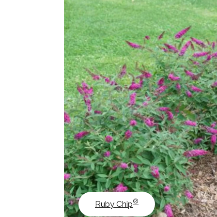
®
Ruby Chip