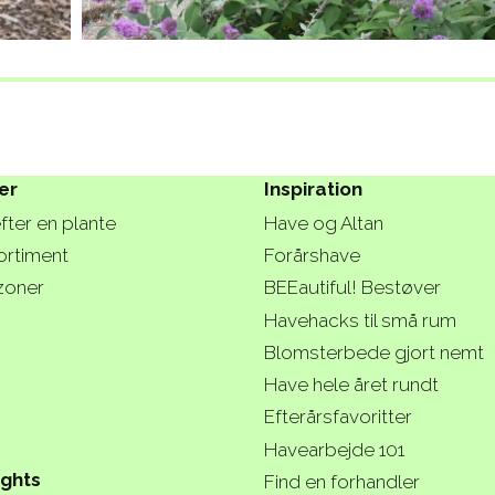
er
Inspiration
fter en plante
Have og Altan
ortiment
Forårshave
zoner
BEEautiful! Bestøver
Havehacks til små rum
Blomsterbede gjort nemt
Have hele året rundt
Efterårsfavoritter
Havearbejde 101
ights
Find en forhandler