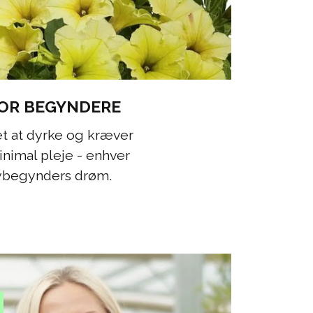
OR BEGYNDERE
et at dyrke og kræver
nimal pleje - enhver
ybegynders drøm.