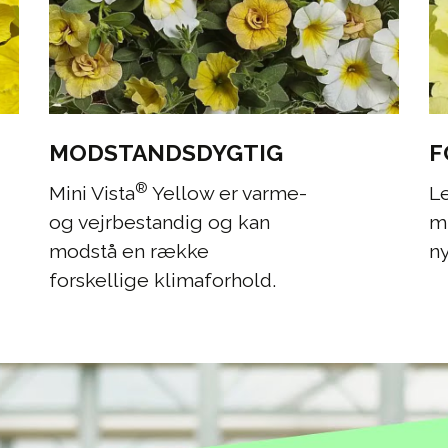
MODSTANDSDYGTIG
F
®
Mini Vista
Yellow er varme-
L
og vejrbestandig og kan
mi
modstå en række
n
forskellige klimaforhold.