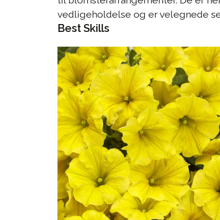
til blomsterarrangementer. De er n
vedligeholdelse og er velegnede sel
Best Skills