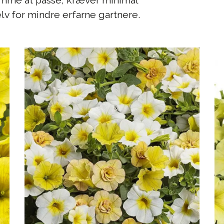
emme at passe, kræver minimal
v for mindre erfarne gartnere.