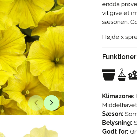
endda prøve 
vil give et
sæsonen. God
Højde x spr
Funktioner
Klimazone:
Middelhavet
Sæson:
Som
Belysning:
S
Godt for:
Gr