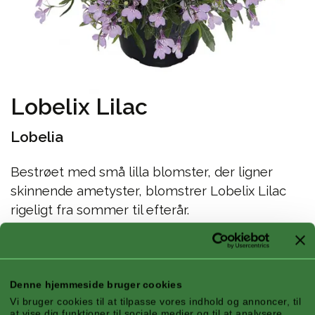
Lobelix Lilac
Lobelia
Bestrøet med små lilla blomster, der ligner
skinnende ametyster, blomstrer Lobelix Lilac
rigeligt fra sommer til efterår.
Højde x spredning/spor: 40 x 40 cm
Funktioner
Denne hjemmeside bruger cookies
Vi bruger cookies til at tilpasse vores indhold og annoncer, til
at vise dig funktioner til sociale medier og til at analysere