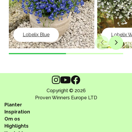
Lobelix Blue
Lobelix W
Copyright © 2026
Proven Winners Europe LTD
Planter
Inspiration
Om os
Highlights