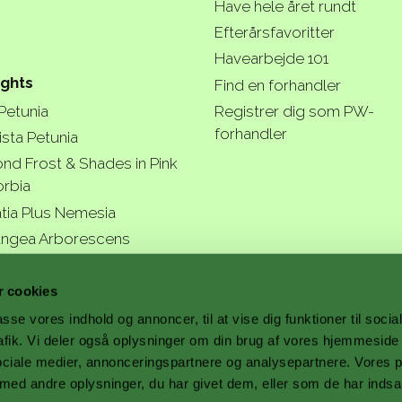
Have hele året rundt
Efterårsfavoritter
Havearbejde 101
ights
Find en forhandler
 Petunia
Registrer dig som PW-
forhandler
ista Petunia
nd Frost & Shades in Pink
rbia
tia Plus Nemesia
ngea Arborescens
r garde
 cookies
passe vores indhold og annoncer, til at vise dig funktioner til soci
trafik. Vi deler også oplysninger om din brug af vores hjemmesid
ociale medier, annonceringspartnere og analysepartnere. Vores 
ed andre oplysninger, du har givet dem, eller som de har indsa