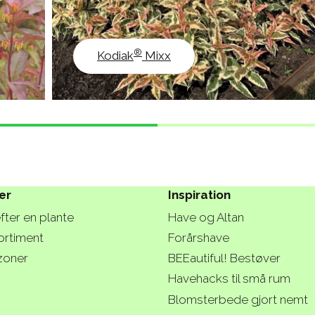
®
Kodiak
Mixx
er
Inspiration
fter en plante
Have og Altan
ortiment
Forårshave
zoner
BEEautiful! Bestøver
Havehacks til små rum
Blomsterbede gjort nemt