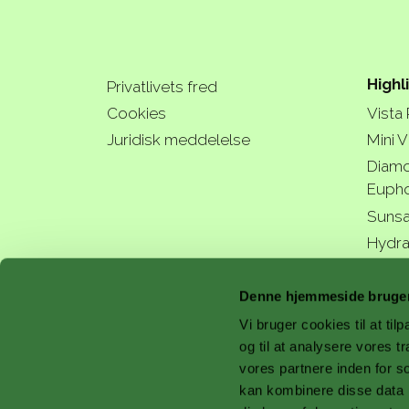
Highl
Privatlivets fred
Cookies
Vista
Juridisk meddelelse
Mini V
Diamo
Eupho
Sunsa
Hydra
a bette
Denne hjemmeside bruger
Vi bruger cookies til at til
og til at analysere vores 
vores partnere inden for s
kan kombinere disse data m