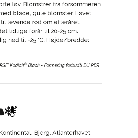
sorte løv. Blomstrer fra forsommeren
t med bløde, gule blomster. Løvet
 til levende rød om efteråret.
t tidlige forår til 20-25 cm.
ig ned til -25 °C. Højde/bredde:
®
DRSF' Kodiak
Black - Formering forbudt! EU PBR
Kontinental, Bjerg, Atlanterhavet,