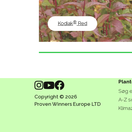
®
Kodiak
Red
Plant
Søg e
Copyright © 2026
A-Z s
Proven Winners Europe LTD
Klima