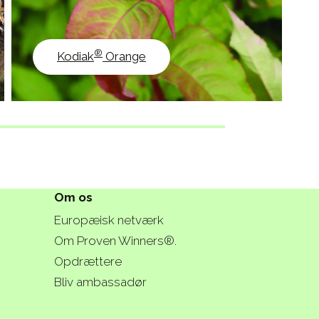
®
Kodiak
Orange
Om os
Europæisk netværk
Om Proven Winners®.
Opdrættere
Bliv ambassadør