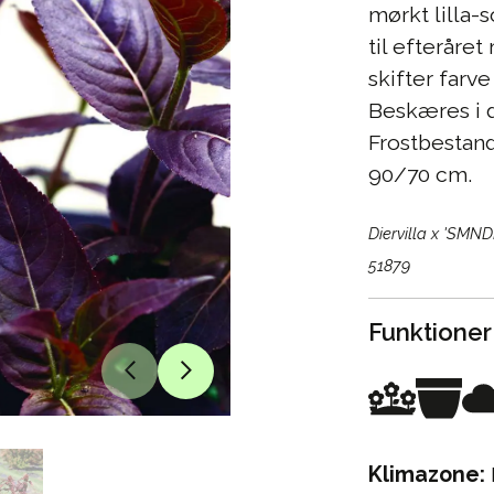
mørkt lilla-
til efteråre
skifter farve
Beskæres i de
Frostbestand
90/70 cm.
Diervilla x 'SMN
51879
Funktioner
Klimazone: