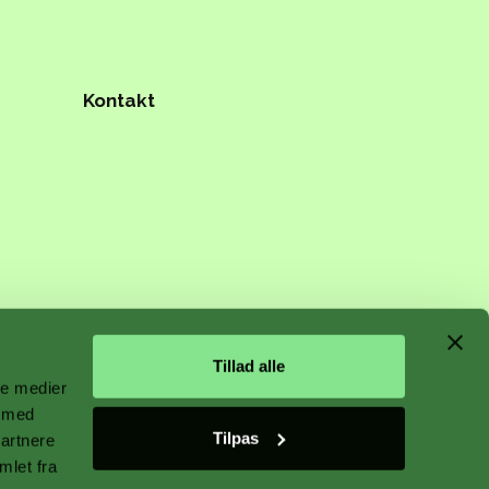
Kontakt
n starts
Tillad alle
ale medier
e med
Tilpas
partnere
mlet fra