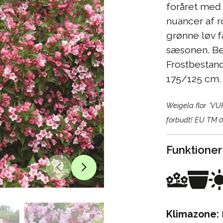
foråret med 
nuancer af r
grønne løv få
sæsonen. Be
Frostbestand
175/125 cm.
Weigela flor. 'V
forbudt! EU TM 
Funktioner
Klimazone: