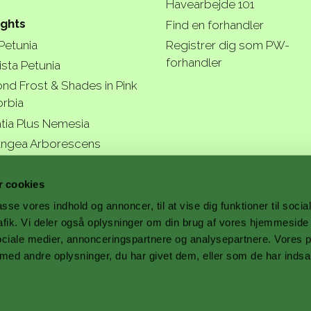
Havearbejde 101
ights
Find en forhandler
 Petunia
Registrer dig som PW-
forhandler
ista Petunia
nd Frost & Shades in Pink
rbia
tia Plus Nemesia
ngea Arborescens
r garde
 cookies
passe vores indhold og annoncer, til at vise dig funktioner til soci
trafik. Vi deler også oplysninger om din brug af vores hjemmesid
ociale medier, annonceringspartnere og analysepartnere. Vores 
a better
ed andre oplysninger, du har givet dem, eller som de har indsa
.