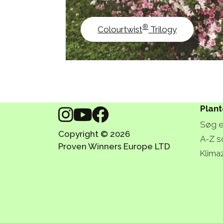
®
Colourtwist
Trilogy
Plant
Søg e
Copyright © 2026
A-Z s
Proven Winners Europe LTD
Klima