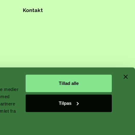
Kontakt
n starts
Tillad alle
ale medier
e med
Tilpas
partnere
 plant
mlet fra