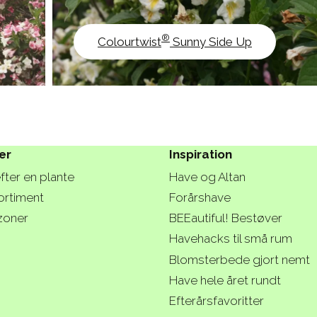
®
Colourtwist
Sunny Side Up
er
Inspiration
fter en plante
Have og Altan
ortiment
Forårshave
zoner
BEEautiful! Bestøver
Havehacks til små rum
Blomsterbede gjort nemt
Have hele året rundt
Efterårsfavoritter