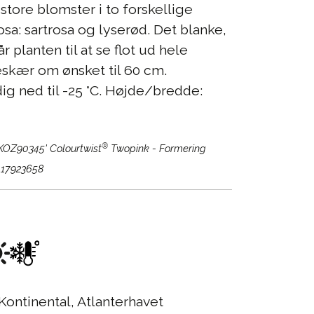
store blomster i to forskellige
osa: sartrosa og lyserød. Det blanke,
r planten til at se flot ud hele
skær om ønsket til 60 cm.
ig ned til -25 °C. Højde/bredde:
®
UKOZ90345' Colourtwist
Twopink - Formering
017923658
Kontinental, Atlanterhavet