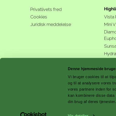
Highl
Privatlivets fred
Cookies
Vista
Juridisk meddelelse
Mini V
Diamo
Eupho
Sunsa
Hydra
a bette
Denne hjemmeside bruger
Vi bruger cookies til at til
og til at analysere vores 
vores partnere inden for s
with 
kan kombinere disse data m
din brug af deres tjenester
Vis detaljer