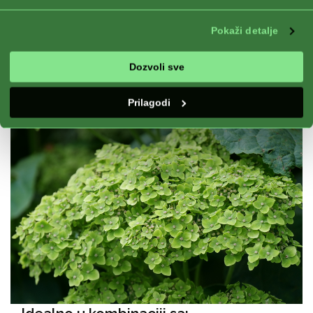
Sezona:
Proleće, Leto, Jesen
Izloženost:
Full Sun, Half Shade
Pokaži detalje
Dobro za:
Container
Cvetanje:
Continuous bloom, Blooming,
Dozvoli sve
Winterhardy
Prilagodi