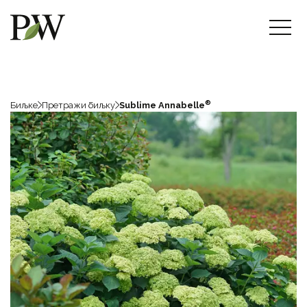
®
Биљке
Претражи биљку
Sublime Annabelle