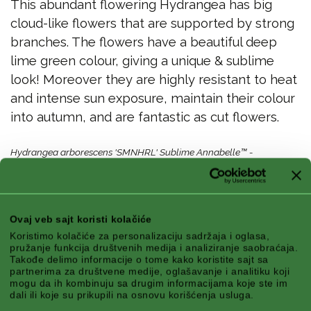
This abundant flowering Hydrangea has big
cloud-like flowers that are supported by strong
branches. The flowers have a beautiful deep
lime green colour, giving a unique & sublime
look! Moreover they are highly resistant to heat
and intense sun exposure, maintain their colour
into autumn, and are fantastic as cut flowers.
Hydrangea arborescens 'SMNHRL' Sublime Annabelle™ -
Propagation prohibited! EU PBR 69439
Karakteristike
Ovaj veb sajt koristi kolačiće
Koristimo kolačiće za personalizaciju sadržaja i oglasa,
pružanje funkcija društvenih medija i analiziranje saobraćaja.
Takođe delimo informacije o tome kako koristite sajt sa
partnerima za društvene medije, oglašavanje i analitiku koji
mogu da ih kombinuju sa drugim informacijama koje ste im
Klimatska zona:
Continental, Mountain, Atlantic
dali ili koje su prikupili na osnovu korišćenja usluga.