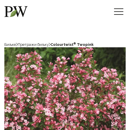
®
Биљке
Претражи биљку
Colourtwist
Twopink