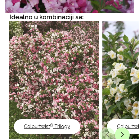
Idealno u kombinaciji sa:
®
Colourtwist
Trilogy
Colourtwi