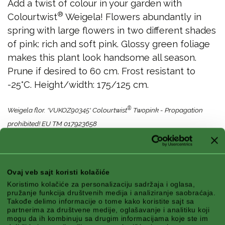
Add a twist of colour in your garden with
®
Colourtwist
Weigela! Flowers abundantly in
spring with large flowers in two different shades
of pink: rich and soft pink. Glossy green foliage
makes this plant look handsome all season.
Prune if desired to 60 cm. Frost resistant to
-25°C. Height/width: 175/125 cm.
®
Weigela flor. 'VUKOZ90345' Colourtwist
Twopink - Propagation
prohibited! EU TM 017923658
Karakteristike
Ovaj veb sajt koristi kolačiće
Koristimo kolačiće za personalizaciju sadržaja i oglasa,
pružanje funkcija društvenih medija i analiziranje saobraćaja.
Takođe delimo informacije o tome kako koristite sajt sa
partnerima za društvene medije, oglašavanje i analitiku koji
mogu da ih kombinuju sa drugim informacijama koje ste im