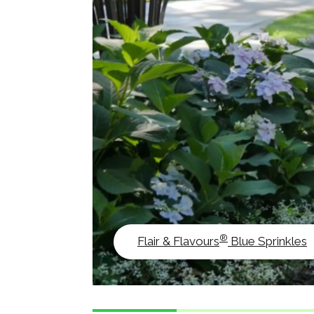
®
Flair & Flavours
Blue Sprinkles