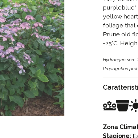
purpleblue* 
yellow heart
foliage that
Prune old flo
-25°C. Heig
Hydrangea serr. 
Propagation pro
Caratteris
Zona Climat
Stagione:
Es