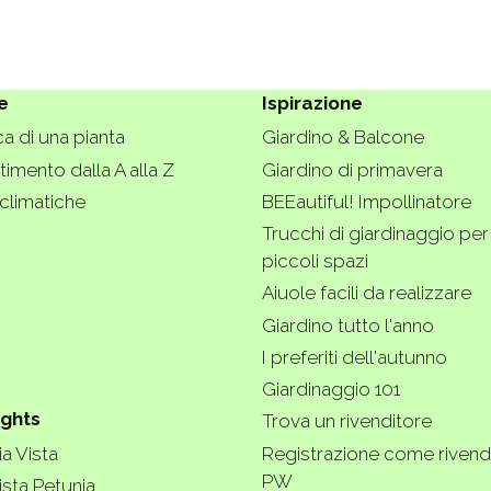
e
Ispirazione
a di una pianta
Giardino & Balcone
imento dalla A alla Z
Giardino di primavera
climatiche
BEEautiful! Impollinatore
Trucchi di giardinaggio per
piccoli spazi
Aiuole facili da realizzare
Giardino tutto l'anno
I preferiti dell'autunno
Giardinaggio 101
ights
Trova un rivenditore
a Vista
Registrazione come rivend
PW
ista Petunia