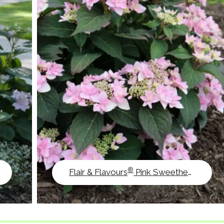
®
Flair & Flavours
Pink Sweethearts