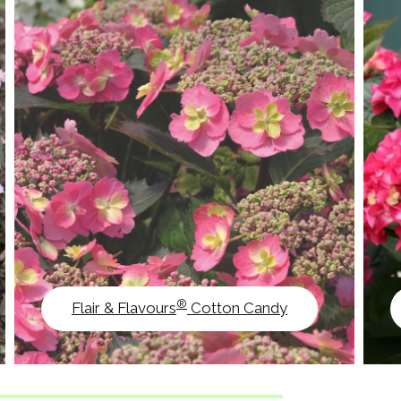
®
Flair & Flavours
Cotton Candy