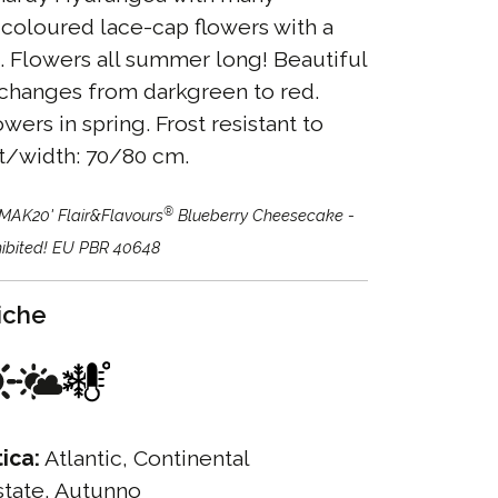
coloured lace-cap flowers with a
. Flowers all summer long! Beautiful
 changes from darkgreen to red.
wers in spring. Frost resistant to
ht/width: 70/80 cm.
®
'MAK20' Flair&Flavours
Blueberry Cheesecake -
hibited! EU PBR 40648
tiche
ica:
Atlantic, Continental
tate, Autunno